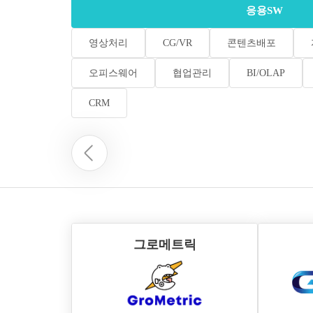
응용SW
영상처리
CG/VR
콘텐츠배포
오피스웨어
협업관리
BI/OLAP
CRM
그로메트릭