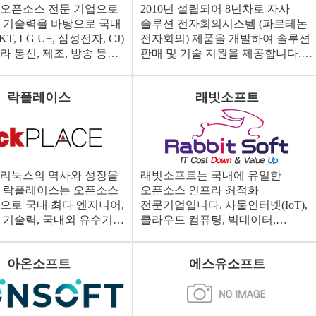
 오픈소스 전문 기업으로
2010년 설립되어 8년차로 자사
 기술력을 바탕으로 국내
솔루션 전자회의시스템 (파르테논
T, LG U+, 삼성전자, CJ)
전자회의) 제품을 개발하여 솔루션
라 통신, 제조, 방송 등
판매 및 기술 지원을 제공합니다.
 전 분야 고객의
Open Source 기반의 Infra 및
 오픈소스 플랫폼 구축을
Application을 포함하여 솔루션을
락플레이스
래빗소프트
설팅, 기술 지원 및
제공하는 회사입니다.
이션 서비스를 제공하고
 리눅스의 역사와 성장을
래빗소프트는 국내에 유일한
온 락플레이스는 오픈소스
오픈소스 인프라 최적화
으로 국내 최다 엔지니어,
전문기업입니다. 사물인터넷(IoT),
 기술력, 국내외 유수기업
클라우드 컴퓨팅, 빅데이터,
경험으로 고객의 성공적인
인공지능(AI) 등 4차 산업혁명의
 플랫폼 구축을 위하여
서비스의 모든 기반이 되는 핵심,
아온소프트
에스유소프트
그램 전체 범위의
오픈소스 인프라 소프트웨어,
제공하고 있습니다.
래빗소프트가 최적화시켜 고객의
비즈니스 가치를 높여 드립니다.