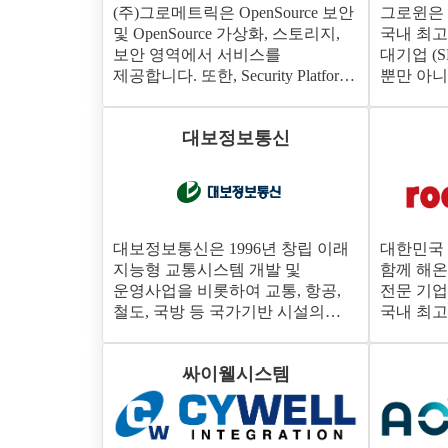
(주)그로메트릭은 OpenSource 보안
그로윈은
및 OpenSource 가상화, 스토리지,
국내 최고
보안 영역에서 서비스를
대기업 (SK
제공합니다. 또한, Security Platform
뿐만 아니
'GroSaaS'를 제공합니다.
비지니스의
성공적인
대보정보통신
위하여 컨
마이그레
있습니다.
대보정보통신은 1996년 창립 이래
대한민국
지능형 교통시스템 개발 및
함께 해
운영사업을 비롯하여 교통, 항공,
전문 기업
철도, 국방 등 국가기반 시설의
국내 최고
정보화를 선도해온 IT 서비스
컨설팅 
기업입니다.
오픈소스
싸이웰시스템
응용 프로
서비스를 