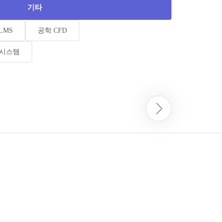
기타
LMS
공학 CFD
증시스템