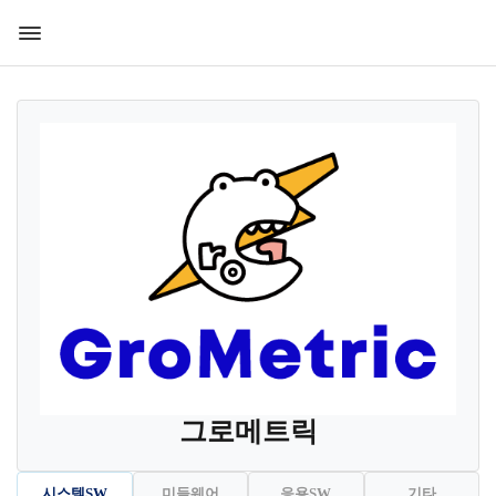
그로메트릭
시스템SW
미들웨어
응용SW
기타